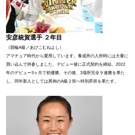
安彦統賀選手 ２年目
（競輪A級／あびこむねよし）
アマチュア時代から愛用しています。養成所の入所時には大量に
買い込んで持参しました。デビュー後に正式契約を締結。2022
年のデビュー3ヶ月で初優勝。その後、3場所完全９連勝を果た
し、同年新人としては異例のA級２班へ特別昇班を果たす。